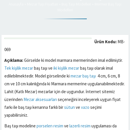
Anasayfa
»
Mezar Taşı Fiyatları
»
Baş Taşı Modelleri
»
Mermer Baş Taşı
Modelleri
Ürün Kodu:
MB-
069
Açıklama:
Görselde ki model marmara mermerinden imal edilmiştir.
Tek kişilik mezar
baş taşı ve
iki kişilik mezar
baş taşı olarak imal
edilebilmektedir. Model görselinde ki
mezar baş taşı
4 cm, 6 cm, 8
cm ve 10 cm kalınlığında ki Marmara mermerine uygulanabilmektedir.
Lahit (Katlı Mezar) mezarlar için de uygundur. İnternet sitemiz
üzerinden
Mezar aksesuarları
seçeneğini inceleyerek uygun fiyat
farkı ile baş taşı kenarına farklı bir
sütun
ve
vazo
seçimi
yapabilirsiniz.
Baş taşı modeline
porselen resim
ve
lazerli resim
uygulaması da