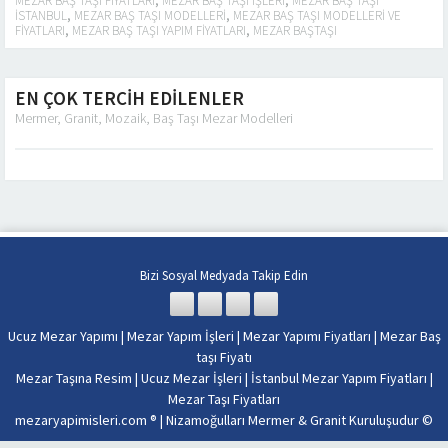
MEZAR BAŞ TAŞI FIYATLARI
,
MEZAR BAŞ TAŞI IŞLERI
,
MEZAR BAŞ TAŞI
ISTANBUL
,
MEZAR BAŞ TAŞI MODELLERI
,
MEZAR BAŞ TAŞI MODELLERI VE
FIYATLARI
,
MEZAR BAŞ TAŞI YAPIM FIYATLARI
,
MEZAR BAŞTAŞI
EN ÇOK TERCİH EDİLENLER
Mermer, Granit, Mozaik, Baş Taşı Mezar Modelleri
Bizi Sosyal Medyada Takip Edin
Ucuz Mezar Yapımı
|
Mezar Yapım İşleri
|
Mezar Yapımı Fiyatları
|
Mezar Baş
taşı Fiyatı
Mezar Taşına Resim
|
Ucuz Mezar İşleri
|
İstanbul Mezar Yapım Fiyatları
|
Mezar Taşı Fiyatları
mezaryapimisleri.com ® |
Nizamoğulları Mermer & Granit Kuruluşudur
©