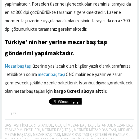
yapılmaktadır. Porselen üzerine işlenecek olan resminizi tarayıcı da
en az 300 dpi çözünürlükte taramanız gerekmektedir. Lazerle
mermer taş üzerine uygulanacak olan resimin tarayıcı da en az 300
dpi çözünürlükte taramanız gerekmektedir.
Türkiye’ nin her yerine
mezar baş taşı
gönderimi yapılmaktadır.
Mezar baş taşı
üzerine yazılacak olan bilgiler yazılı olarak tarafımıza
iletildikten sonra
mezar baş taşı
CNC makinede yazılır ve zarar
görmeyecek şekilde özenle paketlenir. İstanbul dışına gönderilecek
olan mezar baş taşları için
kargo ücreti alıcıya aittir.
787
BAŞ TAŞI FIYATLARI ISTANBUL
,
GEÇICI MEZAR BAŞ TAŞI
,
ISTANBUL MEZAR BAŞ
TAŞI YAPIMI FIYATLARI
,
MERMER BAŞ TAŞI
,
MERMER MEZAR BAŞ TAŞI
,
MERMER
MEZAR BAŞTAŞI
,
MEZAR BAŞ TAŞI
,
MEZAR BAŞ TAŞI ÇEŞITLERI VE FIYATLARI
,