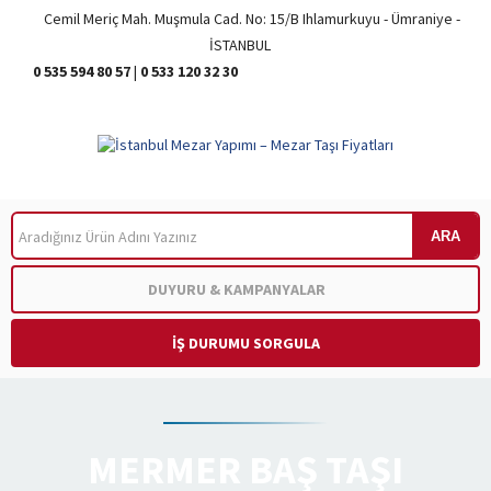
Cemil Meriç Mah. Muşmula Cad. No: 15/B Ihlamurkuyu - Ümraniye -
İSTANBUL
0 535 594 80 57
|
0 533 120 32 30
ARA
DUYURU & KAMPANYALAR
İŞ DURUMU SORGULA
MERMER BAŞ TAŞI