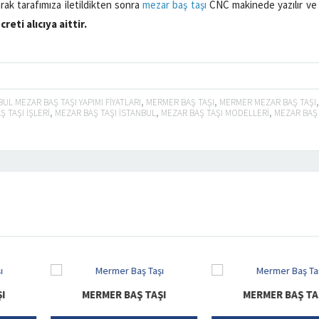
arak tarafımıza iletildikten sonra
mezar baş taşı
CNC makinede yazılır ve 
reti alıcıya aittir.
BUL MEZAR BAŞ TAŞI YAPIMI FIYATLARI
,
MERMER BAŞ TAŞI
,
MERMER MEZAR BAŞ TAŞI
 TAŞI IŞLERI
,
MEZAR BAŞ TAŞI ISTANBUL
,
MEZAR BAŞ TAŞI MODELLERI
,
MEZAR BAŞ 
ER BAŞ TAŞI
MERMER BAŞ TAŞI
MERM