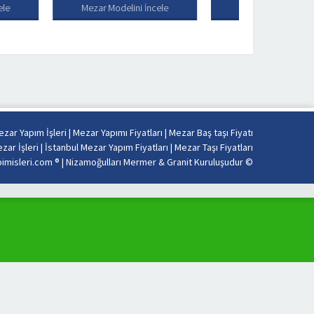
 Modelini İncele
Mezar Modelini İncele
Mezar
zar Yapım İşleri
|
Mezar Yapımı Fiyatları
|
Mezar Baş taşı Fiyatı
zar İşleri
|
İstanbul Mezar Yapım Fiyatları
|
Mezar Taşı Fiyatları
misleri.com ® |
Nizamoğulları Mermer & Granit Kuruluşudur
©