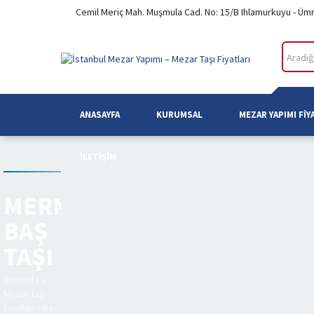
Cemil Meriç Mah. Muşmula Cad. No: 15/B Ihlamurkuyu - Üm
ANASAYFA
KURUMSAL
MEZAR YAPIMI FIY
İLETIŞIM
MERMER
BAŞ
TAŞI
Anasayfa
»
Mezar Taşı
Fiyatları
»
Baş