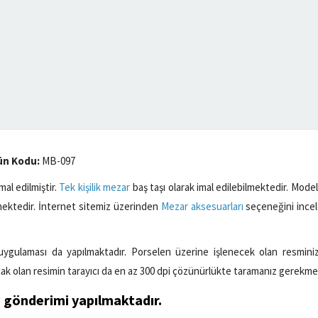
ün Kodu:
MB-097
l edilmiştir.
Tek kişilik mezar
baş taşı olarak imal edilebilmektedir. Mode
ektedir. İnternet sitemiz üzerinden
Mezar aksesuarları
seçeneğini incele
ygulaması da yapılmaktadır. Porselen üzerine işlenecek olan resminiz
k olan resimin tarayıcı da en az 300 dpi çözünürlükte taramanız gerekme
ı
gönderimi yapılmaktadır.