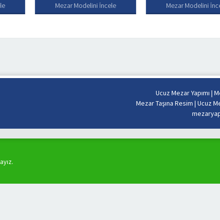
Modelini İncele
Mezar Modelini İncele
Mezar
Ucuz Mezar Yapımı
|
Me
Mezar Taşına Resim
|
Ucuz Me
mezaryapi
ayız.