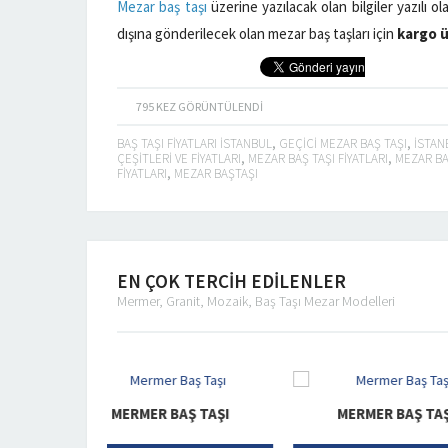
Mezar baş taşı
üzerine yazılacak olan bilgiler yazılı ol
dışına gönderilecek olan mezar baş taşları için
kargo üc
795
KEZ GÖRÜNTÜLENDI
BAŞ TAŞI FIYATLARI ISTANBUL
,
GEÇICI MEZAR BAŞ TAŞI
,
ISTAN
ÇEŞITLERI VE FIYATLARI
,
MEZAR BAŞ TAŞI FIYATLARI
,
MEZAR BAŞ
FIYATLARI
,
MEZAR BAŞTAŞI
EN ÇOK TERCİH EDİLENLER
Mermer, Granit, Mozaik, Baş Taşı Mezar Modelleri
R BAŞ TAŞI
MERMER BAŞ TAŞI
MERM