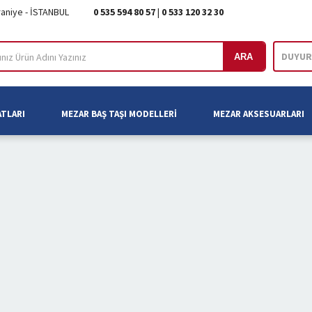
raniye - İSTANBUL
0 535 594 80 57
|
0 533 120 32 30
DUYUR
ARA
ATLARI
MEZAR BAŞ TAŞI MODELLERI
MEZAR AKSESUARLARI