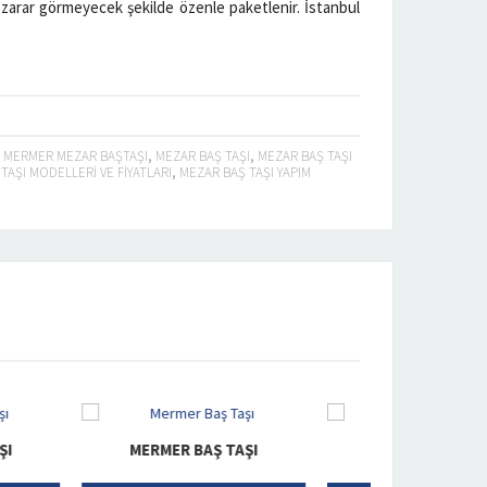
zarar görmeyecek şekilde özenle paketlenir. İstanbul
,
MERMER MEZAR BAŞTAŞI
,
MEZAR BAŞ TAŞI
,
MEZAR BAŞ TAŞI
TAŞI MODELLERI VE FIYATLARI
,
MEZAR BAŞ TAŞI YAPIM
ER BAŞ TAŞI
MERMER BAŞ TAŞI
MER