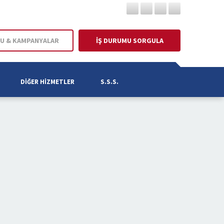
U & KAMPANYALAR
İŞ DURUMU SORGULA
DIĞER HIZMETLER
S.S.S.