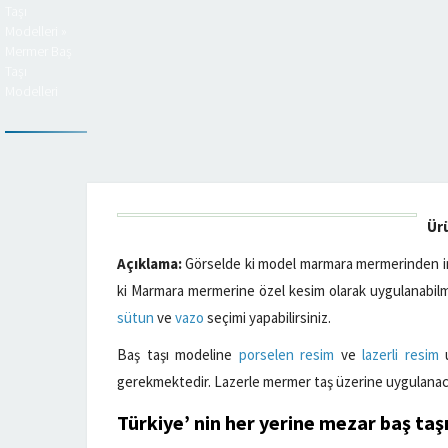
Taşı
Modelleri
»
Mermer Baş
Taşı
Modelleri
Ür
Açıklama:
Görselde ki model marmara mermerinden ima
ki Marmara mermerine özel kesim olarak uygulanabilm
sütun
ve
vazo
seçimi yapabilirsiniz.
Baş taşı modeline
porselen resim
ve
lazerli resim
u
gerekmektedir. Lazerle mermer taş üzerine uygulanaca
Türkiye’ nin her yerine
mezar baş taş