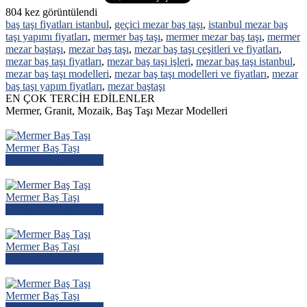
804
kez görüntülendi
baş taşı fiyatları istanbul
,
geçici mezar baş taşı
,
istanbul mezar baş
taşı yapımı fiyatları
,
mermer baş taşı
,
mermer mezar baş taşı
,
mermer
mezar baştaşı
,
mezar baş taşı
,
mezar baş taşı çeşitleri ve fiyatları
,
mezar baş taşı fiyatları
,
mezar baş taşı işleri
,
mezar baş taşı istanbul
,
mezar baş taşı modelleri
,
mezar baş taşı modelleri ve fiyatları
,
mezar
baş taşı yapım fiyatları
,
mezar baştaşı
EN ÇOK TERCİH EDİLENLER
Mermer, Granit, Mozaik, Baş Taşı Mezar Modelleri
Mermer Baş Taşı
Mezar Modelini İncele
Mermer Baş Taşı
Mezar Modelini İncele
Mermer Baş Taşı
Mezar Modelini İncele
Mermer Baş Taşı