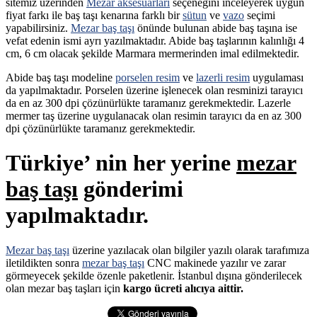
sitemiz üzerinden
Mezar aksesuarları
seçeneğini inceleyerek uygun
fiyat farkı ile baş taşı kenarına farklı bir
sütun
ve
vazo
seçimi
yapabilirsiniz.
Mezar baş taşı
önünde bulunan abide baş taşına ise
vefat edenin ismi ayrı yazılmaktadır. Abide baş taşlarının kalınlığı 4
cm, 6 cm olacak şekilde Marmara mermerinden imal edilmektedir.
Abide baş taşı modeline
porselen resim
ve
lazerli resim
uygulaması
da yapılmaktadır. Porselen üzerine işlenecek olan resminizi tarayıcı
da en az 300 dpi çözünürlükte taramanız gerekmektedir. Lazerle
mermer taş üzerine uygulanacak olan resimin tarayıcı da en az 300
dpi çözünürlükte taramanız gerekmektedir.
Türkiye’ nin her yerine
mezar
baş taşı
gönderimi
yapılmaktadır.
Mezar baş taşı
üzerine yazılacak olan bilgiler yazılı olarak tarafımıza
iletildikten sonra
mezar baş taşı
CNC makinede yazılır ve zarar
görmeyecek şekilde özenle paketlenir. İstanbul dışına gönderilecek
olan mezar baş taşları için
kargo ücreti alıcıya aittir.