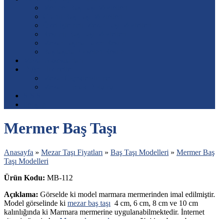
Mermer Baş Taşı Modelleri
Granit Baş Taşı Modelleri
Özel İşlemeli Mezar Taşı Modelleri
Resimli Baş Taşı Modelleri
Mezar Taşına Lazer Resim
Baş taşına Porselen Resim
Mezar Aksesuarları
Diğer Hizmetler
Mezar Çiçeklendirme
Mezar Toprak Dolumu
S.S.S.
İletişim
Mermer Baş Taşı
Anasayfa
»
Mezar Taşı Fiyatları
»
Baş Taşı Modelleri
»
Mermer Baş
Taşı Modelleri
Ürün Kodu:
MB-112
Açıklama:
Görselde ki model marmara mermerinden imal edilmiştir.
Model görselinde ki
mezar baş taşı
4 cm, 6 cm, 8 cm ve 10 cm
kalınlığında ki Marmara mermerine uygulanabilmektedir. İnternet