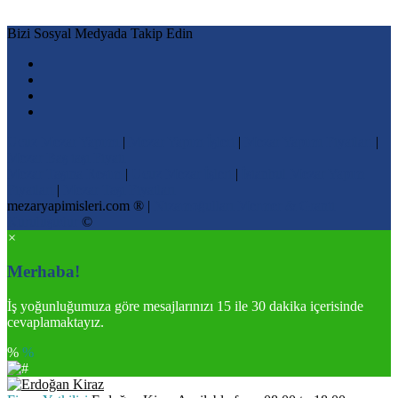
Bizi Sosyal Medyada Takip Edin
Ucuz Mezar Yapımı
|
Mezar Yapım İşleri
|
Mezar Yapımı Fiyatları
|
Mezar Baş taşı Fiyatı
Mezar Taşına Resim
|
Ucuz Mezar İşleri
|
İstanbul Mezar Yapım
Fiyatları
|
Mezar Taşı Fiyatları
mezaryapimisleri.com ® |
Nizamoğulları Mermer & Granit
Kuruluşudur
©
×
Merhaba!
İş yoğunluğumuza göre mesajlarınızı 15 ile 30 dakika içerisinde
cevaplamaktayız.
%
%