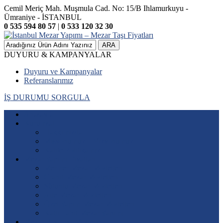
Cemil Meriç Mah. Muşmula Cad. No: 15/B Ihlamurkuyu -
Ümraniye - İSTANBUL
0 535 594 80 57
|
0 533 120 32 30
ARA
DUYURU & KAMPANYALAR
Duyuru ve Kampanyalar
Referanslarımız
İŞ DURUMU SORGULA
Anasayfa
Kurumsal
Hakkımızda
Misyonumuz – Vizyonumuz
Kalite Politikamız
Mezar Yapımı Fiyatları
Mermer Mezar Modelleri
Granit Mezar Modelleri
Sütunlu Mezar Modelleri
Aile Mezar Modelleri
Özel Yapım Mezar Modelleri
Katlı Lahit Mezar Yapımı
Mezar Baş Taşı Modelleri