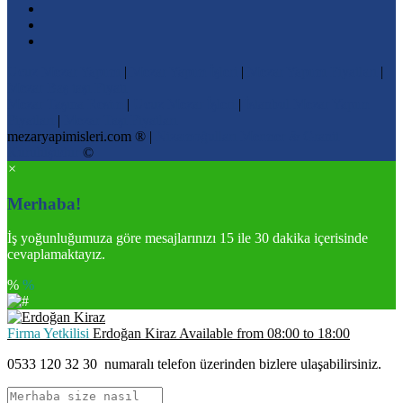
Ucuz Mezar Yapımı
|
Mezar Yapım İşleri
|
Mezar Yapımı Fiyatları
|
Mezar Baş taşı Fiyatı
Mezar Taşına Resim
|
Ucuz Mezar İşleri
|
İstanbul Mezar Yapım
Fiyatları
|
Mezar Taşı Fiyatları
mezaryapimisleri.com ® |
Nizamoğulları Mermer & Granit
Kuruluşudur
©
×
Merhaba!
İş yoğunluğumuza göre mesajlarınızı 15 ile 30 dakika içerisinde
cevaplamaktayız.
%
%
Firma Yetkilisi
Erdoğan Kiraz
Available from
08:00
to
18:00
0533 120 32 30
numaralı telefon üzerinden bizlere ulaşabilirsiniz.