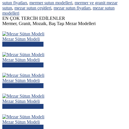
sutun fiyatları
,
mermer sutun modelleri
,
mermer ve granit mezar
sutun
,
mezar sutun çeşitleri
,
mezar sutun fiyatları
,
mezar sutun
modelleri
EN ÇOK TERCİH EDİLENLER
Mermer, Granit, Mozaik, Baş Taşı Mezar Modelleri
Mezar Sütun Modeli
Mezar Modelini İncele
Mezar Sütun Modeli
Mezar Modelini İncele
Mezar Sütun Modeli
Mezar Modelini İncele
Mezar Sütun Modeli
Mezar Modelini İncele
Mezar Sütun Modeli
Mezar Modelini İncele