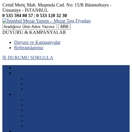
Cemil Meriç Mah. Muşmula Cad. No: 15/B Ihlamurkuyu -
Ümraniye - İSTANBUL
0 535 594 80 57
|
0 533 120 32 30
ARA
DUYURU & KAMPANYALAR
Duyuru ve Kampanyalar
Referanslarımız
İŞ DURUMU SORGULA
Anasayfa
Kurumsal
Hakkımızda
Misyonumuz – Vizyonumuz
Kalite Politikamız
Mezar Yapımı Fiyatları
Mermer Mezar Modelleri
Granit Mezar Modelleri
Sütunlu Mezar Modelleri
Aile Mezar Modelleri
Özel Yapım Mezar Modelleri
Katlı Lahit Mezar Yapımı
Mezar Baş Taşı Modelleri