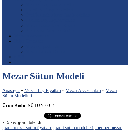
Mermer Baş Taşı Modelleri
Granit Baş Taşı Modelleri
Özel İşlemeli Mezar Taşı Modelleri
Resimli Baş Taşı Modelleri
Mezar Taşına Lazer Resim
Baş taşına Porselen Resim
Mezar Aksesuarları
Diğer Hizmetler
Mezar Çiçeklendirme
Mezar Toprak Dolumu
S.S.S.
İletişim
Mezar Sütun Modeli
Anasayfa
»
Mezar Taşı Fiyatları
»
Mezar Aksesuarları
»
Mezar
Sütun Modelleri
Ürün Kodu:
SÜTUN-0014
715
kez görüntülendi
granit mezar sutun fiyatları
,
granit sutun modelleri
,
mermer mezar