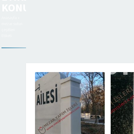
KONULAR
Anasayfa
»
mezar sutun
çeşitleri
Etiketi