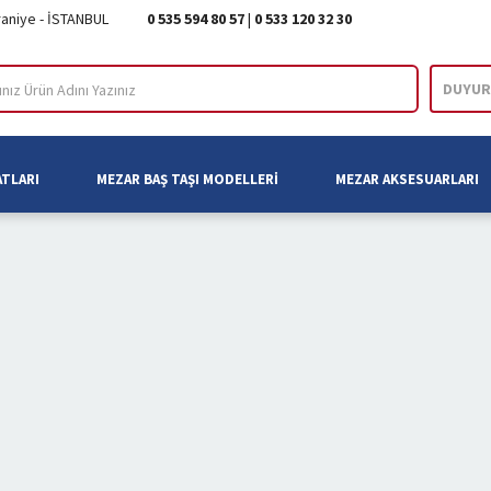
raniye - İSTANBUL
0 535 594 80 57
|
0 533 120 32 30
DUYUR
ARA
ATLARI
MEZAR BAŞ TAŞI MODELLERI
MEZAR AKSESUARLARI