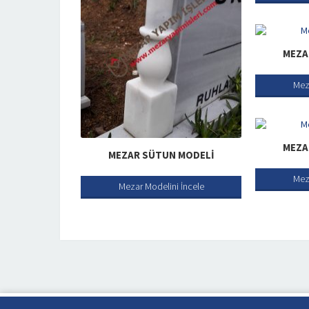
MEZA
Mez
MEZA
MEZAR SÜTUN MODELI
Mez
Mezar Modelini İncele