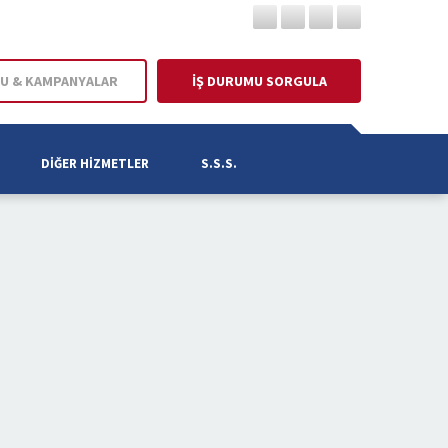
U & KAMPANYALAR
İŞ DURUMU SORGULA
DIĞER HIZMETLER
S.S.S.