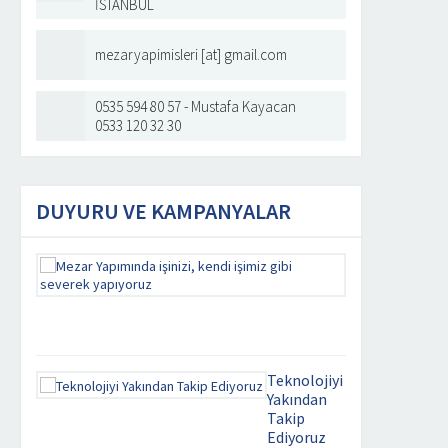
İSTANBUL
mezaryapimisleri [at] gmail.com
0535 594 80 57 - Mustafa Kayacan
0533 120 32 30
DUYURU VE KAMPANYALAR
Mezar
Yapımında
işinizi,
kendi
işimiz
gibi
severek
Teknolojiyi
yapıyoruz
Yakından
Takip
Kaliteyi
Ediyoruz
uzaklarda