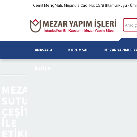
Cemil Meriç Mah. Muşmula Cad. No: 15/B Ihlamurkuyu - Üm
ANASAYFA
KURUMSAL
MEZAR YAPIMI FIY
İLETIŞIM
MEZAR
SUTUN
ÇEŞITLERI
ILE
ETIKETLENEN