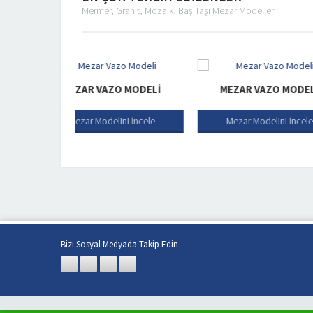
Mermer, Granit, Mozaik, Baş Taşı Mezar Modelleri
R VAZO MODELI
MEZAR VAZO MODELI
MEZA
 Modelini İncele
Mezar Modelini İncele
Meza
Bizi Sosyal Medyada Takip Edin