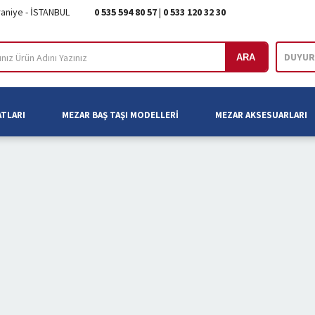
raniye - İSTANBUL
0 535 594 80 57
|
0 533 120 32 30
DUYUR
ARA
ATLARI
MEZAR BAŞ TAŞI MODELLERI
MEZAR AKSESUARLARI