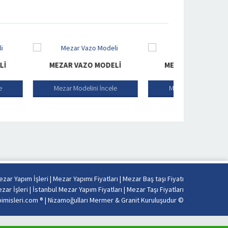
AR VAZO MODELI
MEZAR VAZO MODELI
MEZ
r Modelini İncele
Mezar Modelini İncele
Mez
zar Yapım İşleri
|
Mezar Yapımı Fiyatları
|
Mezar Baş taşı Fiyatı
zar İşleri
|
İstanbul Mezar Yapım Fiyatları
|
Mezar Taşı Fiyatları
misleri.com ® |
Nizamoğulları Mermer & Granit Kuruluşudur
©