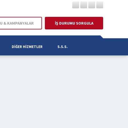
U & KAMPANYALAR
İŞ DURUMU SORGULA
DIĞER HIZMETLER
S.S.S.