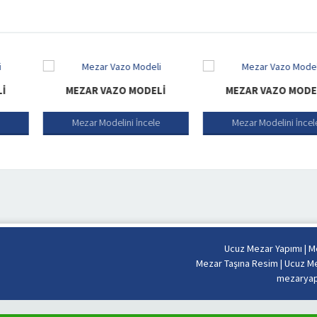
R VAZO MODELI
MEZAR VAZO MODELI
MEZ
r Modelini İncele
Mezar Modelini İncele
Meza
Ucuz Mezar Yapımı
|
Me
Mezar Taşına Resim
|
Ucuz Me
mezaryapi