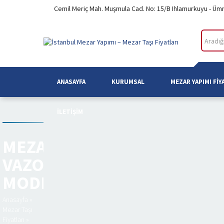
Cemil Meriç Mah. Muşmula Cad. No: 15/B Ihlamurkuyu - Üm
ANASAYFA
KURUMSAL
MEZAR YAPIMI FIY
İLETIŞIM
MEZAR
VAZO
MODELI
Anasayfa
»
Mezar Taşı
Fiyatları
»