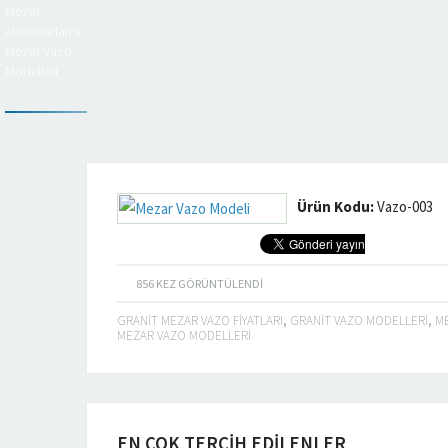
Mezar
Aksesuarları
»
Mezar Vazo
Modelleri
Ürün Kodu:
Vazo-003
856
KEZ GÖRÜNTÜLENDI
GRANIT MEZAR VAZO FIYATLARI
,
GRANIT VAZO MODELLERI
,
ME
MEZAR VAZO MODELLERI
EN ÇOK TERCİH EDİLENLER