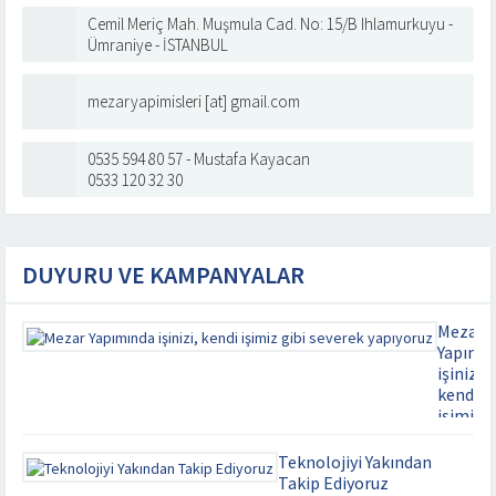
Cemil Meriç Mah. Muşmula Cad. No: 15/B Ihlamurkuyu -
Ümraniye - İSTANBUL
mezaryapimisleri [at] gmail.com
0535 594 80 57 - Mustafa Kayacan
0533 120 32 30
DUYURU VE KAMPANYALAR
Mezar
Yapımı
işinizi,
kendi
işimiz
gibi
severek
Teknolojiyi Yakından
yapıyor
Takip Ediyoruz