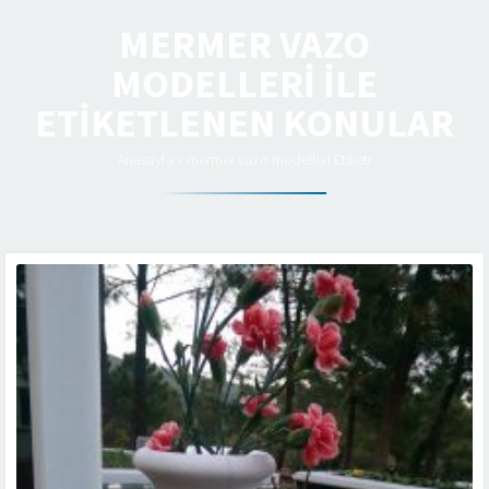
MERMER VAZO
MODELLERI ILE
ETIKETLENEN KONULAR
Anasayfa
»
mermer vazo modelleri Etiketi