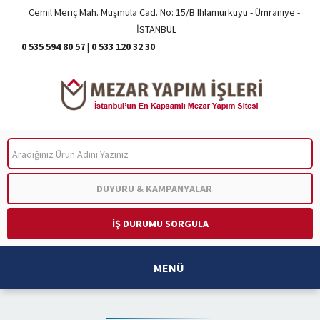
Cemil Meriç Mah. Muşmula Cad. No: 15/B Ihlamurkuyu - Ümraniye -
İSTANBUL
0 535 594 80 57
|
0 533 120 32 30
ARA
DUYURU & KAMPANYALAR
İŞ DURUMU SORGULA
MENÜ