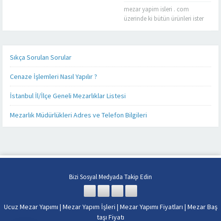
Kaliteyi
mezar yapim isleri . com
uzaklard
üzerinde ki bütün ürünleri ister
aramayın
cep telefonunuz üzerinden, ister
Mezar
tablet bilgisayarınız üzerinden
Yapımınd
takip edebilirsiniz. Mezar yapımı
işinizi,
konusunda sizlere detaylı,
Sıkça Sorulan Sorular
kendi
kaliteli ve daha hızlı hizmet
işimiz
verebilmek adına her alanda
Cenaze İşlemleri Nasıl Yapılır ?
gibi
olduğu gibi teknoloji alanında
severek
da güncel ürünlerimizi, ürün
İstanbul İl/İlçe Geneli Mezarlıklar Listesi
yapıyoruz
fiyatlarımızı ve firmamız
Firmamız
hakkında ki son gelişmeleri
Mezarlık Müdürlükleri Adres ve Telefon Bilgileri
Misyon
yakından takip...
ve
Vizyonu
esas
alarak
sabit
fiyat
Bizi Sosyal Medyada Takip Edin
politikası
anlayışı
ile
Ucuz Mezar Yapımı
|
Mezar Yapım İşleri
|
Mezar Yapımı Fiyatları
|
Mezar Baş
İstanbul’
taşı Fiyatı