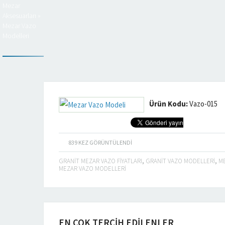
Mezar
Aksesuarları
»
Mezar Vazo
Modelleri
Ürün Kodu:
Vazo-015
839
KEZ GÖRÜNTÜLENDI
GRANIT MEZAR VAZO FIYATLARI
,
GRANIT VAZO MODELLERI
,
ME
MEZAR VAZO MODELLERI
EN ÇOK TERCİH EDİLENLER