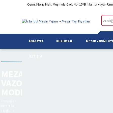
Cemil Meriç Mah. Muşmula Cad. No: 15/B Ihlamurkuyu - Üm
ANASAYFA
KURUMSAL
MEZAR YAPIMI FIY
İLETIŞIM
MEZAR
VAZO
MODELI
Anasayfa
»
Mezar Taşı
Fiyatları
»