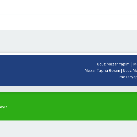
Ucuz Mezar Yapımı
|
Me
Mezar Taşına Resim
|
Ucuz Me
mezaryapi
ayız.