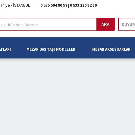
raniye - İSTANBUL
0 535 594 80 57
|
0 533 120 32 30
DUYUR
ARA
ATLARI
MEZAR BAŞ TAŞI MODELLERI
MEZAR AKSESUARLARI