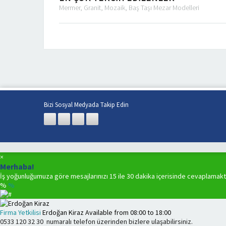
Mermer, Granit, Mozaik, Baş Taşı Mezar Modelleri
Bizi Sosyal Medyada Takip Edin
×
Merhaba!
İş yoğunluğumuza göre mesajlarınızı 15 ile 30 dakika içerisinde cevaplamakt
%
%
Firma Yetkilisi
Erdoğan Kiraz
Available from
08:00
to
18:00
0533 120 32 30
numaralı telefon üzerinden bizlere ulaşabilirsiniz.