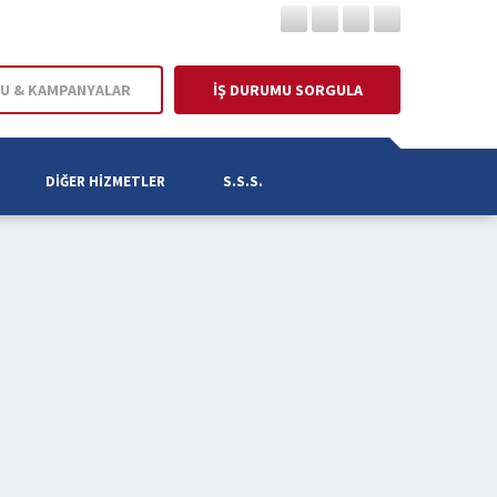
U & KAMPANYALAR
İŞ DURUMU SORGULA
DIĞER HIZMETLER
S.S.S.