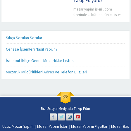
Takip Ediyoruz
Kaliteyi
mezar yapim isleri . com
uzaklard
üzerinde ki bütün ürünleri ister
aramayın
cep telefonunuz üzerinden, ister
Mezar
tablet bilgisayarınız üzerinden
Yapımınd
takip edebilirsiniz. Mezar yapımı
işinizi,
konusunda sizlere detaylı,
Sıkça Sorulan Sorular
kendi
kaliteli ve daha hızlı hizmet
işimiz
verebilmek adına her alanda
Cenaze İşlemleri Nasıl Yapılır ?
gibi
olduğu gibi teknoloji alanında
severek
da güncel ürünlerimizi, ürün
İstanbul İl/İlçe Geneli Mezarlıklar Listesi
yapıyoruz
fiyatlarımızı ve firmamız
Firmamız
hakkında ki son gelişmeleri
Mezarlık Müdürlükleri Adres ve Telefon Bilgileri
Misyon
yakından takip...
ve
Vizyonu
esas
alarak
sabit
fiyat
Bizi Sosyal Medyada Takip Edin
politikası
anlayışı
ile
Ucuz Mezar Yapımı
|
Mezar Yapım İşleri
|
Mezar Yapımı Fiyatları
|
Mezar Baş
İstanbul’