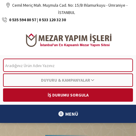
Cemil Meriç Mah. Muşmula Cad. No: 15/B Ihlamurkuyu - Ümraniye -
İSTANBUL
0 535 594 80 57
|
0 533 120 32 30
ARA
DUYURU & KAMPANYALAR
İŞ DURUMU SORGULA
MENÜ