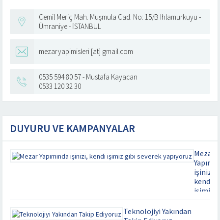
Cemil Meriç Mah. Muşmula Cad. No: 15/B Ihlamurkuyu -
Ümraniye - İSTANBUL
mezaryapimisleri [at] gmail.com
0535 594 80 57 - Mustafa Kayacan
0533 120 32 30
DUYURU VE KAMPANYALAR
Mezar
Yapımı
işinizi,
kendi
işimiz
gibi
severek
Teknolojiyi Yakından
yapıyor