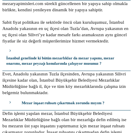
mezaryapimisleri.com sürekli güncellenen bir yapıya sahip olmakla
birlikte, kendini yenileyen dinamik bir yapıya sahiptir.
Sabit fiyat politikası ile sektörde öncü olan kuruluşumuz, İstanbul
Anadolu yakasının en uç ilçesi olan Tuzla’dan, Avrupa yakasının en
uç ilçesi olan Silivri’ye kadar mesafe farkı aramaksızın aynı güncel
fiyatlar ile siz değerli müşterilerimize hizmet vermektedir.
İstanbul genelinde ki bütün mezarlıklar da mezar yapımı, mezar
onarımı, mezar peyzajı konularında çalışıyor musunuz ?
Evet, Anadolu yakasının Tuzla ilçesinden, Avrupa yakasının Silivri
ilçesine kadar olan, İstanbul Büyükşehir Belediyesi Mezarlıklar
Müdürlüğüne bağlı il, ilçe ve tüm köy mezarlıklarında çalışma izin
belgemiz bulunmaktadır.
Mezar inşaat ruhsatı çıkartmak zorunda mıyım ?
Defin işlemi yapılan mezar, İstanbul Büyükşehir Belediyesi
Mezarlıklar Müdürlüğüne bağlı olan bir mezarlığa defin edilmiş ise
bu mezarın üst yapı inşaatını yaptırmanız için mezar inşaat ruhsatı
çıkarmanız zorunludur. İnşaat ruhsatını çıkartmadan defin işlemi