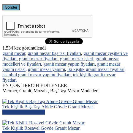
1.534
kez görüntülendi
granit mezar
,
granit mezar baş taşı fiyatları
,
granit mezar çeşitleri ve
fiyatları
,
granit mezar fiyatları
,
granit mezar işleri
,
granit mezar
modelleri ve fiyatları
,
granit mezar yapım fiyatları
,
granit mezar
yapım ustası
,
granit mezar yapımı
,
iki kişilik granit mezar fiyatlari
,
istanbul granit mezar yapımı fiyatları
,
tek kişilik granit mezar
fiyatlari
EN ÇOK TERCİH EDİLENLER
Mermer, Granit, Mozaik, Baş Taşı Mezar Modelleri
Tek Kişilik Baş Taşı Abide Gövde Granit Mezar
Mezar Modelini İncele
Tek Kişilik Rosavel Gövde Granit Mezar