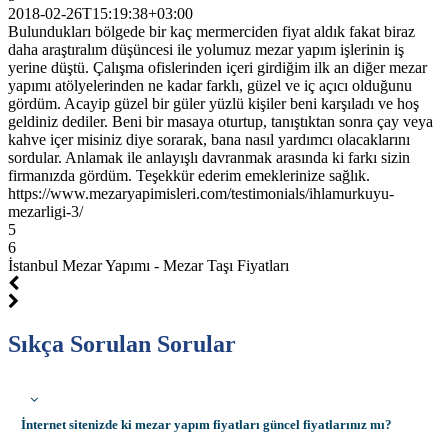
2018-02-26T15:19:38+03:00
Bulundukları bölgede bir kaç mermerciden fiyat aldık fakat biraz
daha araştıralım düşüncesi ile yolumuz mezar yapım işlerinin iş
yerine düştü. Çalışma ofislerinden içeri girdiğim ilk an diğer mezar
yapımı atölyelerinden ne kadar farklı, güzel ve iç açıcı olduğunu
gördüm. Acayip güzel bir güler yüzlü kişiler beni karşıladı ve hoş
geldiniz dediler. Beni bir masaya oturtup, tanıştıktan sonra çay veya
kahve içer misiniz diye sorarak, bana nasıl yardımcı olacaklarını
sordular. Anlamak ile anlayışlı davranmak arasında ki farkı sizin
firmanızda gördüm. Teşekkür ederim emeklerinize sağlık.
https://www.mezaryapimisleri.com/testimonials/ihlamurkuyu-
mezarligi-3/
5
6
İstanbul Mezar Yapımı - Mezar Taşı Fiyatları
Sıkça Sorulan Sorular
İnternet sitenizde ki mezar yapım fiyatları güncel fiyatlarınız mı?