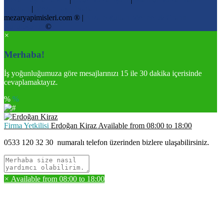
Fiyatları
|
Mezar Taşı Fiyatları
mezaryapimisleri.com ® |
Nizamoğulları Mermer & Granit
Kuruluşudur
©
×
Merhaba!
İş yoğunluğumuza göre mesajlarınızı 15 ile 30 dakika içerisinde
cevaplamaktayız.
%
%
Firma Yetkilisi
Erdoğan Kiraz
Available from
08:00
to
18:00
0533 120 32 30
numaralı telefon üzerinden bizlere ulaşabilirsiniz.
×
Available from
08:00
to
18:00