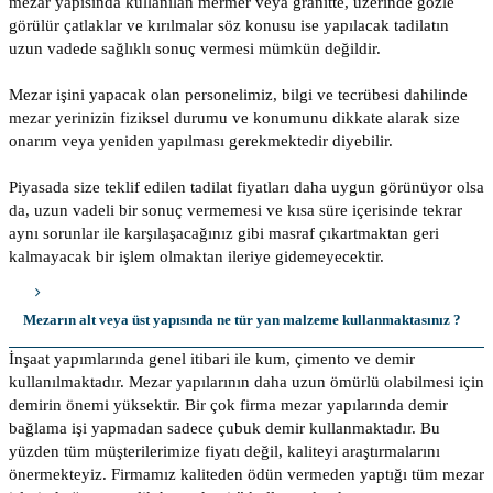
mezar yapısında kullanılan mermer veya granitte, üzerinde gözle
görülür çatlaklar ve kırılmalar söz konusu ise yapılacak tadilatın
uzun vadede sağlıklı sonuç vermesi mümkün değildir.
Mezar işini yapacak olan personelimiz, bilgi ve tecrübesi dahilinde
mezar yerinizin fiziksel durumu ve konumunu dikkate alarak size
onarım veya yeniden yapılması gerekmektedir diyebilir.
Piyasada size teklif edilen tadilat fiyatları daha uygun görünüyor olsa
da, uzun vadeli bir sonuç vermemesi ve kısa süre içerisinde tekrar
aynı sorunlar ile karşılaşacağınız gibi masraf çıkartmaktan geri
kalmayacak bir işlem olmaktan ileriye gidemeyecektir.
Mezarın alt veya üst yapısında ne tür yan malzeme kullanmaktasınız ?
İnşaat yapımlarında genel itibari ile kum, çimento ve demir
kullanılmaktadır. Mezar yapılarının daha uzun ömürlü olabilmesi için
demirin önemi yüksektir. Bir çok firma mezar yapılarında demir
bağlama işi yapmadan sadece çubuk demir kullanmaktadır. Bu
yüzden tüm müşterilerimize fiyatı değil, kaliteyi araştırmalarını
önermekteyiz. Firmamız kaliteden ödün vermeden yaptığı tüm mezar