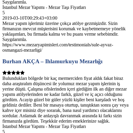
Saygılarımla.
İstanbul Mezar Yapımı - Mezar Taşı Fiyatları
5
2019-03-10T00:29:43+03:00
Mezar yapım işlerimiz üzerine çokça atölye gezmişizdir. Sizin
firmanızın mevcut müşterisini korumak ve kaybetmemeye yönelik
yaklaşımları, bu firmada kalma ve bu puanı verme sebebimdir.
Saygılarımla.
https://www.mezaryapimisleri.com/testimonials/sule-ayvaz-
osmangazi-mezarligi/
Burhan AKÇA – Ihlamurkuyu Mezarlığı
Bulundukları bölgede bir kaç mermerciden fiyat aldık fakat biraz
daha araştıralım düşüncesi ile yolumuz mezar yapım işlerinin iş
yerine düştü. Çalışma ofislerinden içeri girdiğim ilk an diğer mezar
yapımı atölyelerinden ne kadar farklı, güzel ve iç açıcı olduğunu
gördüm. Acayip güzel bir güler yüzlü kişiler beni karşıladı ve hoş
geldiniz dediler. Beni bir masaya oturtup, tanıştıktan sonra çay veya
kahve içer misiniz diye sorarak, bana nasıl yardımcı olacaklarını
sordular. Anlamak ile anlayışlı davranmak arasında ki farkı sizin
firmanızda gördüm. Teşekkür ederim emeklerinize sağlık.
İstanbul Mezar Yapımı - Mezar Taşı Fiyatları
5