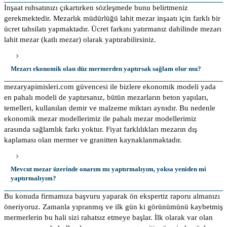
İnşaat ruhsatınızı çıkartırken sözleşmede bunu belirtmeniz
gerekmektedir. Mezarlık müdürlüğü lahit mezar inşaatı için farklı bir
ücret tahsilatı yapmaktadır. Ücret farkını yatırmanız dahilinde mezarı
lahit mezar (katlı mezar) olarak yaptırabilirsiniz.
Mezarı ekonomik olan düz mermerden yaptırsak sağlam olur mu?
mezaryapimisleri.com güvencesi ile bizlere ekonomik modeli yada
en pahalı modeli de yaptırsanız, bütün mezarların beton yapıları,
temelleri, kullanılan demir ve malzeme miktarı aynıdır. Bu nedenle
ekonomik mezar modellerimiz ile pahalı mezar modellerimiz
arasında sağlamlık farkı yoktur. Fiyat farklılıkları mezarın dış
kaplaması olan mermer ve granitten kaynaklanmaktadır.
Mevcut mezar üzerinde onarım mı yaptırmalıyım, yoksa yeniden mi
yaptırmalıyım?
Bu konuda firmamıza başvuru yaparak ön ekspertiz raporu almanızı
öneriyoruz. Zamanla yıpranmış ve ilk gün ki görünümünü kaybetmiş
mermerlerin bu hali sizi rahatsız etmeye başlar. İlk olarak var olan