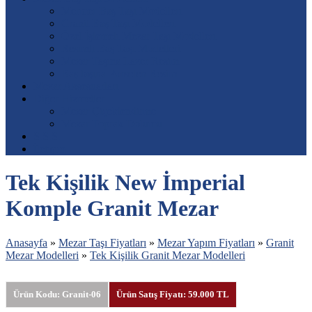
Mermer Baş Taşı Modelleri
Granit Baş Taşı Modelleri
Özel İşlemeli Mezar Taşı Modelleri
Resimli Baş Taşı Modelleri
Mezar Taşına Lazer Resim
Baş taşına Porselen Resim
Mezar Aksesuarları
Diğer Hizmetler
Mezar Çiçeklendirme
Mezar Toprak Dolumu
S.S.S.
İletişim
Tek Kişilik New İmperial
Komple Granit Mezar
Anasayfa
»
Mezar Taşı Fiyatları
»
Mezar Yapım Fiyatları
»
Granit
Mezar Modelleri
»
Tek Kişilik Granit Mezar Modelleri
Ürün Kodu: Granit-06
Ürün Satış Fiyatı: 59.000 TL