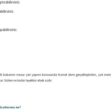
ırabilirsiniz.
ilirsiniz.
abilirsiniz.
etli babamın mezar yeri yapımı konusunda hizmet alımı gerçekleştirdim, çok memn
. Sizlere ne kadar teşekkür etsek azdır.
fiyatlarınız mı?