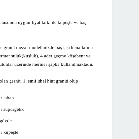
ltusunda uygun fiyat farkı ile küpeşte ve baş
vde granit mezar modelimizde baş taşı kenarlarına
ermer suluk(kuşluk), 4 adet geçme köşebent ve
. Sütunlar üzerinde mermer şapka kullanılmaktadır.
n granit, 1. sınıf ithal hint graniti olup
r taban
r süpürgelik
 gövde
r küpeşte