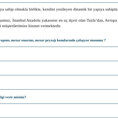
a sahip olmakla birlikte, kendini yenileyen dinamik bir yapıya sahiptir
luşumuz, İstanbul Anadolu yakasının en uç ilçesi olan Tuzla’dan, Avrupa 
rli müşterilerimize hizmet vermektedir.
 yapımı, mezar onarımı, mezar peyzajı konularında çalışıyor musunuz ?
gi verir misiniz?