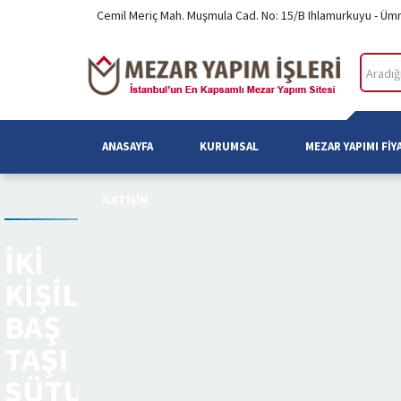
Cemil Meriç Mah. Muşmula Cad. No: 15/B Ihlamurkuyu - Üm
ANASAYFA
KURUMSAL
MEZAR YAPIMI FIY
İLETIŞIM
İKI
KIŞILIK
BAŞ
TAŞI
SÜTUNLU