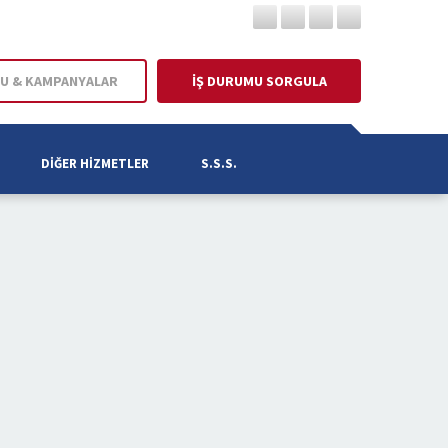
U & KAMPANYALAR
İŞ DURUMU SORGULA
DIĞER HIZMETLER
S.S.S.