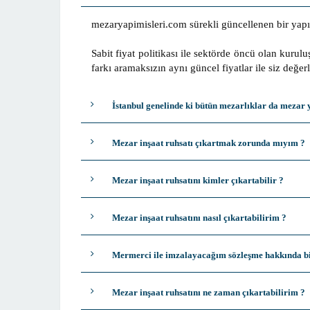
mezaryapimisleri.com sürekli güncellenen bir yapıy
Sabit fiyat politikası ile sektörde öncü olan kuru
farkı aramaksızın aynı güncel fiyatlar ile siz değe
İstanbul genelinde ki bütün mezarlıklar da mezar
Mezar inşaat ruhsatı çıkartmak zorunda mıyım ?
Mezar inşaat ruhsatını kimler çıkartabilir ?
Mezar inşaat ruhsatını nasıl çıkartabilirim ?
Mermerci ile imzalayacağım sözleşme hakkında bil
Mezar inşaat ruhsatını ne zaman çıkartabilirim ?