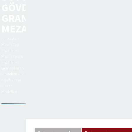
GÖVDE
GRANIT
MEZAR
Anasayfa
»
Mezar Taşı
Fiyatları
»
Mezar Yapım
Fiyatları
»
Granit Mezar
Modelleri
»
İki
Kişilik Granit
Mezar
Modelleri