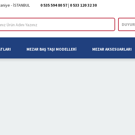
raniye - İSTANBUL
0 535 594 80 57
|
0 533 120 32 30
DUYUR
ARA
ATLARI
MEZAR BAŞ TAŞI MODELLERI
MEZAR AKSESUARLARI