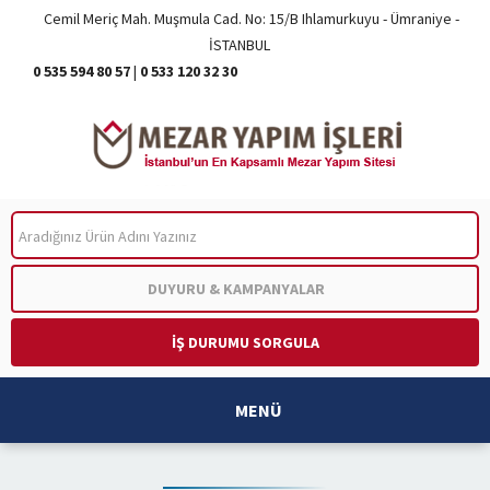
Cemil Meriç Mah. Muşmula Cad. No: 15/B Ihlamurkuyu - Ümraniye -
İSTANBUL
0 535 594 80 57
|
0 533 120 32 30
ARA
DUYURU & KAMPANYALAR
İŞ DURUMU SORGULA
MENÜ