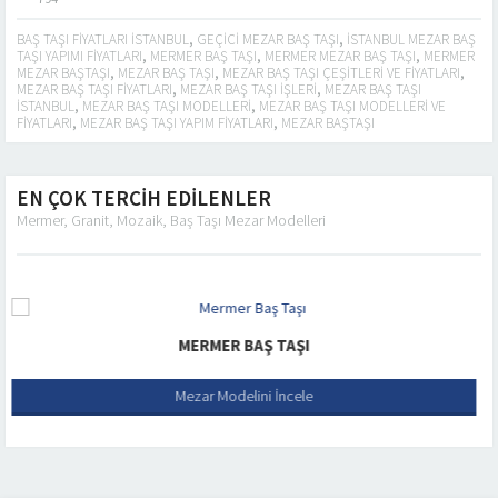
BAŞ TAŞI FIYATLARI ISTANBUL
,
GEÇICI MEZAR BAŞ TAŞI
,
ISTANBUL MEZAR BAŞ
TAŞI YAPIMI FIYATLARI
,
MERMER BAŞ TAŞI
,
MERMER MEZAR BAŞ TAŞI
,
MERMER
MEZAR BAŞTAŞI
,
MEZAR BAŞ TAŞI
,
MEZAR BAŞ TAŞI ÇEŞITLERI VE FIYATLARI
,
MEZAR BAŞ TAŞI FIYATLARI
,
MEZAR BAŞ TAŞI IŞLERI
,
MEZAR BAŞ TAŞI
ISTANBUL
,
MEZAR BAŞ TAŞI MODELLERI
,
MEZAR BAŞ TAŞI MODELLERI VE
FIYATLARI
,
MEZAR BAŞ TAŞI YAPIM FIYATLARI
,
MEZAR BAŞTAŞI
EN ÇOK TERCİH EDİLENLER
Mermer, Granit, Mozaik, Baş Taşı Mezar Modelleri
MERMER BAŞ TAŞI
Mezar Modelini İncele