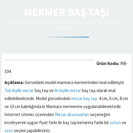
MERMER BAŞ TAŞI
Anasayfa
»
Mezar Taşı Fiyatları
»
Baş Taşı Modelleri
»
Mermer Baş Taşı
Modelleri
Ürün Kodu:
MB-
104
Açıklama:
Görseldeki model marmara mermerinden imal edilmiştir.
Tek kişilik mezar
baş taşı ve
iki kişilik mezar
baş taşı olarak imal
edilebilmektedir. Model görselindeki
mezar baş taşı
4 cm, 6 cm, 8 cm
ve 10 cm kalınlığında ki Marmara mermerine uygulanabilmektedir.
İnternet sitemiz üzerinden
Mezar aksesuarları
seçeneğini
inceleyerek uygun fiyat farkı ile baş taşı kenarına farklı bir
sütun
ve
vazo
seçimi yapabilirsiniz.