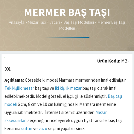
MERMER BAŞ TAŞI
Anasayfa
»
Mezar Taşı Fiyatları
»
Baş Taşı Modelleri
»
Mermer Baş Taşı
Modelleri
Ürün Kodu:
MB-
001
Açıklama:
Görselde ki model Marmara mermerinden imal edilmiştir.
Tek kişilik mezar
baş taşı ve
iki kişilik mezar
baş taşı olarak imal
edilebilmektedir. Model görseli, el işçiliği ile süslenmiştir.
Baş taşı
modeli
6 cm, 8 cm ve 10 cm kalınlığında ki Marmara mermerine
uygulanabilmektedir. İnternet sitemiz üzerinden
Mezar
aksesuarları
seçeneğini inceleyerek uygun fiyat farkı ile baş taşı
kenarına
sütun
ve
vazo
seçimi yapabilirsiniz.