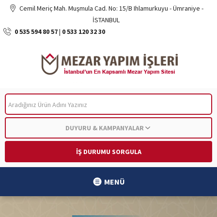
Cemil Meriç Mah. Muşmula Cad. No: 15/B Ihlamurkuyu - Ümraniye -
İSTANBUL
0 535 594 80 57
|
0 533 120 32 30
ARA
DUYURU & KAMPANYALAR
İŞ DURUMU SORGULA
MENÜ